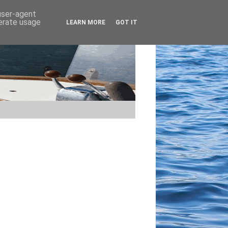
 user-agent
nerate usage
LEARN MORE
GOT IT