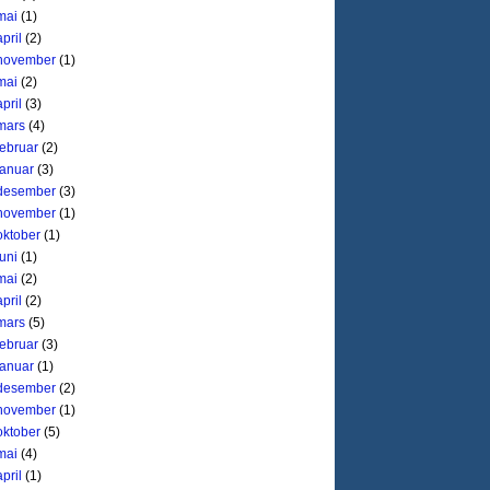
mai
(1)
april
(2)
november
(1)
mai
(2)
april
(3)
mars
(4)
februar
(2)
januar
(3)
desember
(3)
november
(1)
oktober
(1)
juni
(1)
mai
(2)
april
(2)
mars
(5)
februar
(3)
januar
(1)
desember
(2)
november
(1)
oktober
(5)
mai
(4)
april
(1)