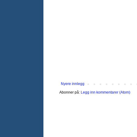
Nyere innlegg
Abonner på:
Legg inn kommentarer (Atom)