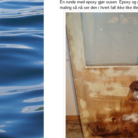
En runde med epoxy gjør susen. Epoxy og micr
maling så nå ser den i hvert fall ikke like ill