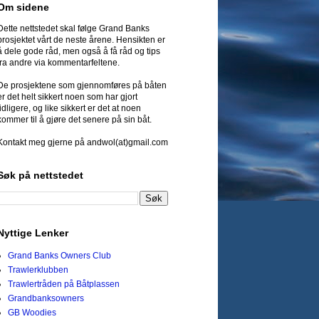
Om sidene
Dette nettstedet skal følge Grand Banks
prosjektet vårt de neste årene. Hensikten er
å dele gode råd, men også å få råd og tips
fra andre via kommentarfeltene.
De prosjektene som gjennomføres på båten
er det helt sikkert noen som har gjort
tidligere, og like sikkert er det at noen
kommer til å gjøre det senere på sin båt.
Kontakt meg gjerne på andwol(at)gmail.com
Søk på nettstedet
Nyttige Lenker
Grand Banks Owners Club
Trawlerklubben
Trawlertråden på Båtplassen
Grandbanksowners
GB Woodies