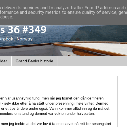
deliver its services and to analyze traffic. Your IP address and
formance and security metrics to ensure quality of service, ge
 abuse.
lder
Grand Banks historie
n var usannsynlig tung, men når jeg løsnet den dårlige fineren
rr - selv ikke etter å ha stått under presenning i hele vinter. Dermed
et er et tips til dere andre også. Vann kommer alltid inn og da må det
nnendørs en stund og dermed var vekten under halvparten.
 men jeg tenkte at det var lov å ta en snarvei nå rett før sesongstart.