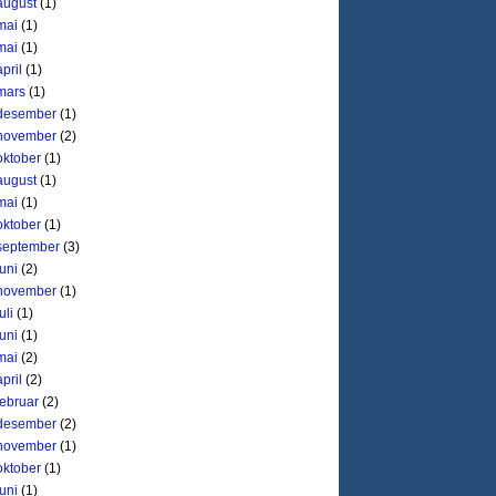
august
(1)
mai
(1)
mai
(1)
april
(1)
mars
(1)
desember
(1)
november
(2)
oktober
(1)
august
(1)
mai
(1)
oktober
(1)
september
(3)
juni
(2)
november
(1)
uli
(1)
juni
(1)
mai
(2)
april
(2)
februar
(2)
desember
(2)
november
(1)
oktober
(1)
juni
(1)