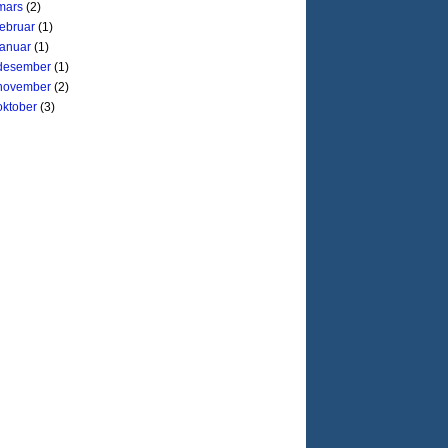
mars
(2)
februar
(1)
januar
(1)
desember
(1)
november
(2)
oktober
(3)