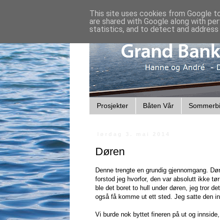
This site uses cookies from Google to 
are shared with Google along with per
statistics, and to detect and address
Prosjekter
Båten Vår
Sommerbi
lørdag 3. mai 2014
Døren
Denne trengte en grundig gjennomgang. Døre
forstod jeg hvorfor, den var absolutt ikke tø
ble det boret to hull under døren, jeg tror d
også få komme ut ett sted. Jeg satte den i
Vi burde nok byttet fineren på ut og innside,