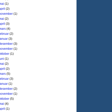
mai
(1)
april
(2)
november
(1)
mai
(2)
april
(3)
mars
(4)
februar
(2)
januar
(3)
desember
(3)
november
(1)
oktober
(1)
juni
(1)
mai
(2)
april
(2)
mars
(5)
februar
(3)
januar
(1)
desember
(2)
november
(1)
oktober
(5)
mai
(4)
april
(1)