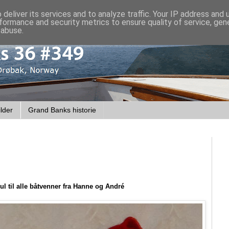
deliver its services and to analyze traffic. Your IP address and
formance and security metrics to ensure quality of service, ge
 abuse.
lder
Grand Banks historie
ul til alle båtvenner fra Hanne og André