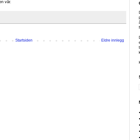
en vår.
Startsiden
Eldre innlegg