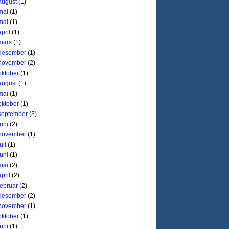
august
(1)
mai
(1)
mai
(1)
april
(1)
mars
(1)
desember
(1)
november
(2)
oktober
(1)
august
(1)
mai
(1)
oktober
(1)
september
(3)
juni
(2)
november
(1)
uli
(1)
juni
(1)
mai
(2)
april
(2)
februar
(2)
desember
(2)
november
(1)
oktober
(1)
juni
(1)