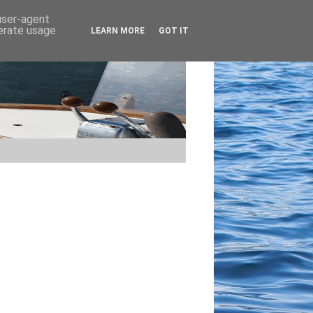
 user-agent
nerate usage
LEARN MORE
GOT IT