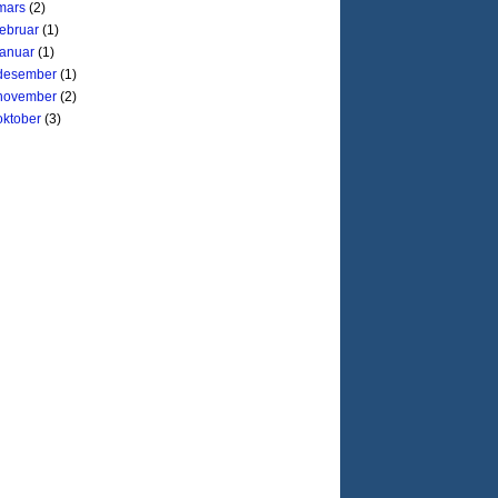
mars
(2)
februar
(1)
januar
(1)
desember
(1)
november
(2)
oktober
(3)