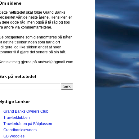
Om sidene
Dette nettstedet skal følge Grand Banks
prosjektet vårt de neste årene. Hensikten er
å dele gode råd, men også å få råd og tips
fra andre via kommentarfeltene.
De prosjektene som gjennomføres på båten
er det helt sikkert noen som har gjort
tidligere, og like sikkert er det at noen
kommer til å gjøre det senere på sin båt.
Kontakt meg gjerne på andwol(at)gmail.com
Søk på nettstedet
Nyttige Lenker
Grand Banks Owners Club
Trawlerklubben
Trawlertråden på Båtplassen
Grandbanksowners
GB Woodies